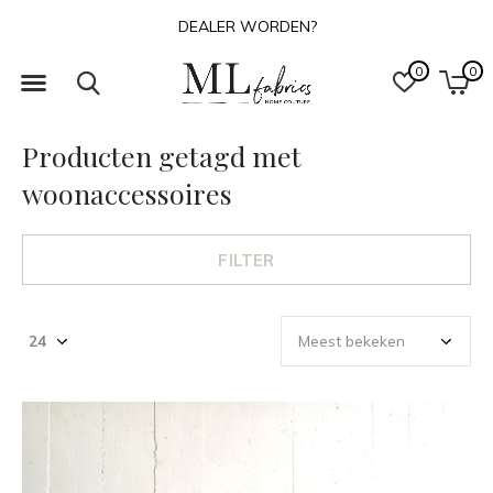
OVER ONS
0
0
Producten getagd met
woonaccessoires
FILTER