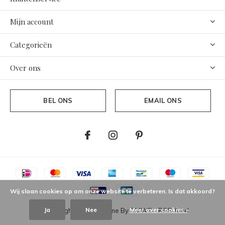
Mijn account
Categorieën
Over ons
BEL ONS
EMAIL ONS
Wij slaan cookies op om onze website te verbeteren. Is dat akkoord?
Ja
Nee
Meer over cookies »
© Copyright
2026
- Theme By
DMWS
-
RSS-feed