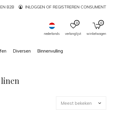
EN B2B
INLOGGEN OF REGISTREREN CONSUMENT
0
0
nederlands
verlanglijst
winkelwagen
fen
Diversen
Binnenvulling
 linen