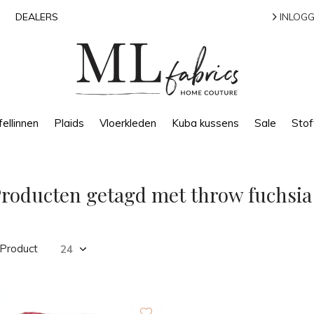
DEALERS
INLOGG
ellinnen
Plaids
Vloerkleden
Kuba kussens
Sale
Stof
roducten getagd met throw fuchsia
 Product