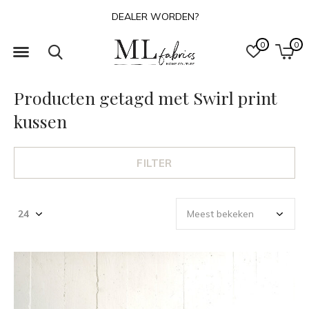
OVER ONS
0
0
Producten getagd met Swirl print
kussen
FILTER