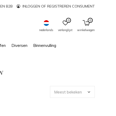
EN B2B
INLOGGEN OF REGISTREREN CONSUMENT
0
0
nederlands
verlanglijst
winkelwagen
fen
Diversen
Binnenvulling
w