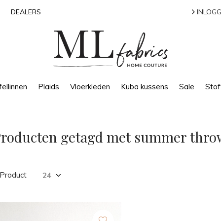
DEALERS
INLOGG
ellinnen
Plaids
Vloerkleden
Kuba kussens
Sale
Stof
Producten getagd met summer thro
 Product