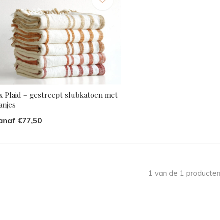
ax Plaid – gestreept slubkatoen met
anjes
anaf €77,50
1 van de 1 producten