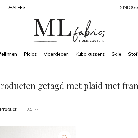
DEALERS
INLOGG
ellinnen
Plaids
Vloerkleden
Kuba kussens
Sale
Stof
roducten getagd met plaid met fran
 Product