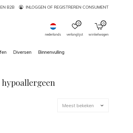
EN B2B
INLOGGEN OF REGISTREREN CONSUMENT
0
0
nederlands
verlanglijst
winkelwagen
fen
Diversen
Binnenvulling
 hypoallergeen