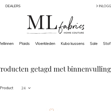
DEALERS
INLOGG
ellinnen
Plaids
Vloerkleden
Kuba kussens
Sale
Stof
roducten getagd met binnenvulling
 Product