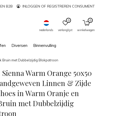
EN B2B
INLOGGEN OF REGISTREREN CONSUMENT
0
0
nederlands
verlanglijst
winkelwagen
fen
Diversen
Binnenvulling
Bruin met Dubbelzijdig Blokpatroon
 Sienna Warm Orange 50x50
andgeweven Linnen & Zijde
hoes in Warm Oranje en
Bruin met Dubbelzijdig
troon