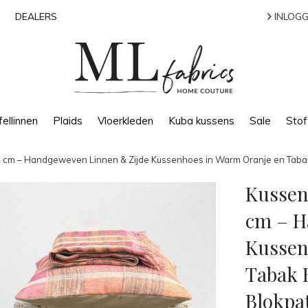
DEALERS
INLOGG
ellinnen
Plaids
Vloerkleden
Kuba kussens
Sale
Stof
m – Handgeweven Linnen & Zijde Kussenhoes in Warm Oranje en Tabak 
Kussen
cm – H
Kussen
Tabak 
Blokpa