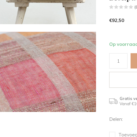
(
€92,50
Op voorraa
Gratis v
Vanaf €1
Delen:
Toevoege