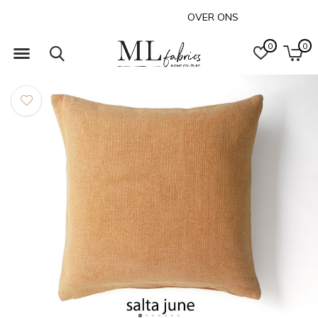
OVER ONS
0
0