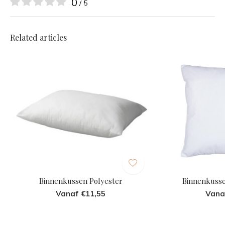
0
/ 5
Related articles
Binnenkussen Polyester
Binnenkuss
Vanaf €11,55
Vana