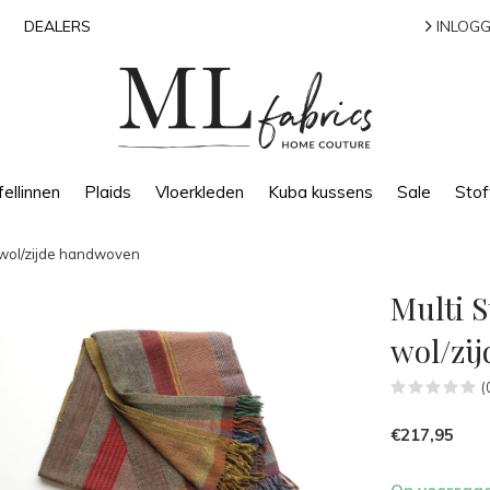
DEALERS
INLOGG
ellinnen
Plaids
Vloerkleden
Kuba kussens
Sale
Stof
 wol/zijde handwoven
Multi S
wol/zi
(
€217,95