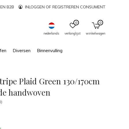
EN B2B
INLOGGEN OF REGISTREREN CONSUMENT
0
0
nederlands
verlanglijst
winkelwagen
fen
Diversen
Binnenvulling
tripe Plaid Green 130/170cm
jde handwoven
0)