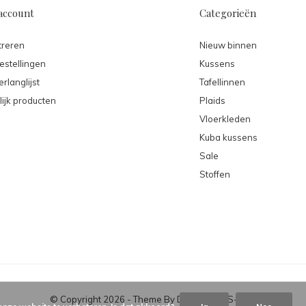
account
Categorieën
treren
Nieuw binnen
estellingen
Kussens
erlanglijst
Tafellinnen
lijk producten
Plaids
Vloerkleden
Kuba kussens
Sale
Stoffen
© Copyright
2026
- Theme By
DMWS
-
RSS-feed