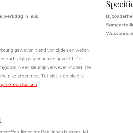
Specifi
e werkdag in huis.
Bijzonderh
Samenstelli
Wasvoorsch
wkeurig geweven blend van zijden en wollen
d ambachtelijk gesponnen en geverfd. De
rijgbaar in een kleurrijk verweven motief. De
me rijke sfeer mee. Tot slot is de plaid is
tripe Green Kussen
.
el
nstoffen, linnen stoffen, linnen kussens. ML