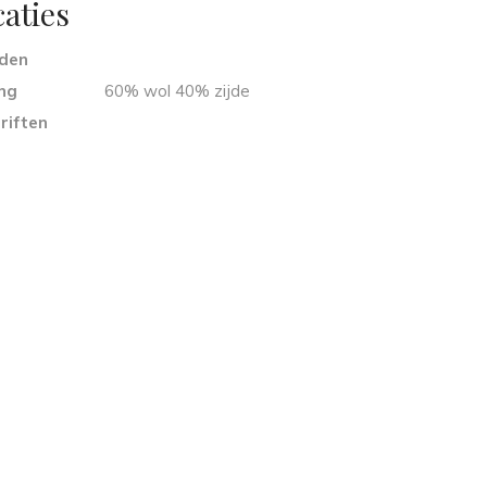
caties
eden
ng
60% wol 40% zijde
riften