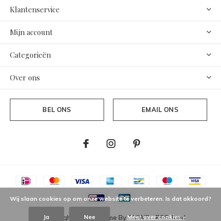
Klantenservice
Mijn account
Categorieën
Over ons
BEL ONS
EMAIL ONS
Wij slaan cookies op om onze website te verbeteren. Is dat akkoord?
Ja
Nee
Meer over cookies »
© Copyright
2026
- Theme By
DMWS
-
RSS-feed