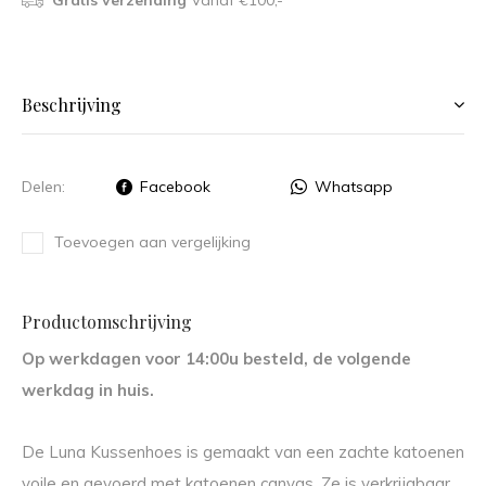
Gratis verzending
Vanaf €100,-
Beschrijving
Delen:
Facebook
Whatsapp
Toevoegen aan vergelijking
Productomschrijving
Op werkdagen voor 14:00u besteld, de volgende
werkdag in huis.
De Luna Kussenhoes is gemaakt van een zachte katoenen
voile en gevoerd met katoenen canvas. Ze is verkrijgbaar