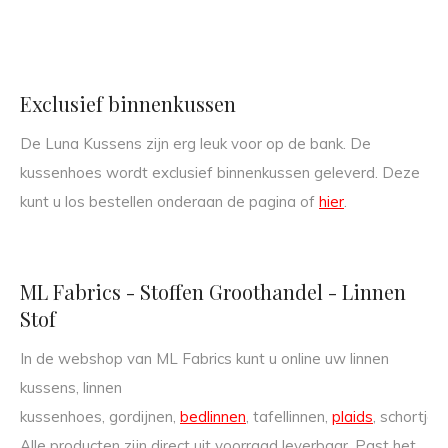
Exclusief binnenkussen
De Luna Kussens zijn erg leuk voor op de bank. De
kussenhoes wordt exclusief binnenkussen geleverd. Deze
kunt u los bestellen onderaan de pagina of
hier
.
ML Fabrics - Stoffen Groothandel - Linnen
Stof
In de webshop van ML Fabrics kunt u online uw linnen
kussens, linnen
kussenhoes, gordijnen,
bedlinnen
, tafellinnen,
plaids
, schortjes
Alle producten zijn direct uit voorraad leverbaar. Past het