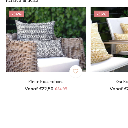
-36%
-36%
Fleur Kussenhoes
Eva K
Vanaf €22,50
Vanaf €
€34,95