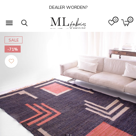
DEALER WORDEN?
0
0
SALE
-71%