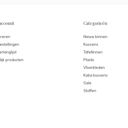
account
Categorieën
treren
Nieuw binnen
estellingen
Kussens
erlanglijst
Tafellinnen
lijk producten
Plaids
Vloerkleden
Kuba kussens
Sale
Stoffen