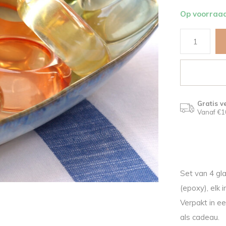
Op voorraa
Gratis v
Vanaf €1
Set van 4 gl
(epoxy), elk 
Verpakt in ee
als cadeau.