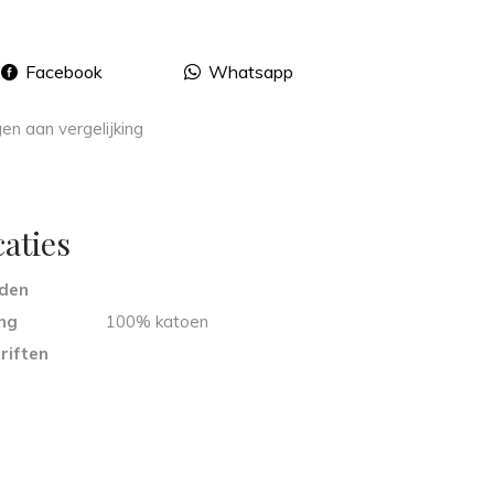
Facebook
Whatsapp
n aan vergelijking
caties
eden
ng
100% katoen
riften