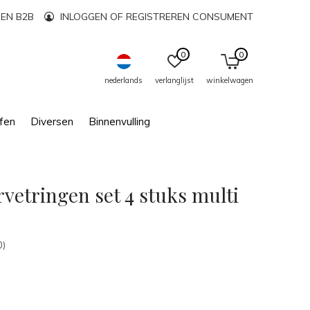
EN B2B
INLOGGEN OF REGISTREREN CONSUMENT
0
0
nederlands
verlanglijst
winkelwagen
fen
Diversen
Binnenvulling
rvetringen set 4 stuks multi
0)