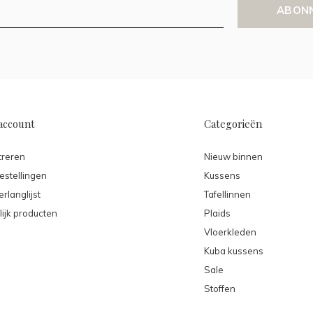
ABON
account
Categorieën
treren
Nieuw binnen
estellingen
Kussens
erlanglijst
Tafellinnen
lijk producten
Plaids
Vloerkleden
Kuba kussens
Sale
Stoffen