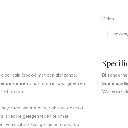
Delen:
Toevoege
Specifi
rdige resin (epoxy) met een glanzende,
Bijzonderh
llende kleuren
: zacht oranje, rood, groen en
Samenstelli
fect op tafel.
Wasvoorsch
andy zakje, waardoor ze ook zeer geschikt
ers, speciale gelegenheden of om je
ven. Een echte blikvanger en een feest op