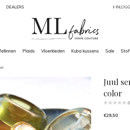
DEALERS
INLOGG
ellinnen
Plaids
Vloerkleden
Kuba kussens
Sale
Stof
lor
Juul se
color
(
€29,50