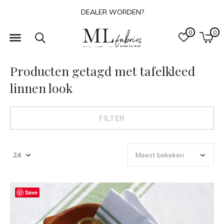
DEALER WORDEN?
0
0
Producten getagd met tafelkleed
linnen look
FILTER
Save