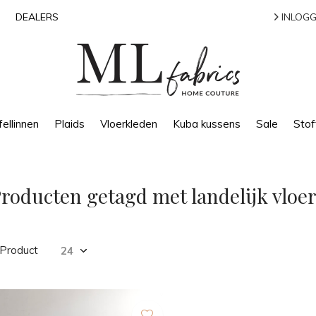
DEALERS
INLOGG
ellinnen
Plaids
Vloerkleden
Kuba kussens
Sale
Stof
roducten getagd met landelijk vloe
 Product