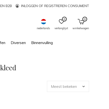
EN B2B
INLOGGEN OF REGISTREREN CONSUMENT
0
0
nederlands
verlanglijst
winkelwagen
fen
Diversen
Binnenvulling
rkleed