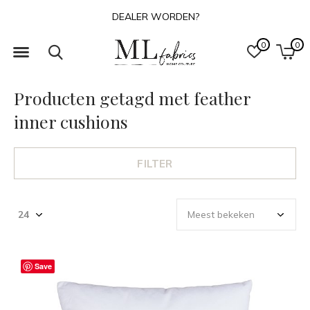
DEALER WORDEN?
0
0
Producten getagd met feather
inner cushions
FILTER
Save